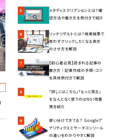
メタディスクリプションとは？確
5
認方法や書き方を例付きで紹介
リッチリザルトとは？検索結果で
6
思わずクリックしたくなる表示
のさせ方を解説
【初心者必見】読まれる記事の
7
書き方｜記事作成の手順・コツ
を具体例付きで解説
C
「詳しくはこちら」「もっと見る」
8
をなんとなく使うのはNG！改善
由
策を紹介
使い分けできてる？ Googleア
9
ナリティクスとサーチコンソール
の違いをわかりやすく解説