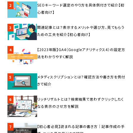
SEOキーワード選定のやり方を具体例付きで紹介【初
2
心者向け】
関連記事とは？表示するメリットや選び方、見てもらう
3
ための工夫を紹介【初心者向け】
【2023年版】GA4（Googleアナリティクス4）の設定方
4
法をわかりやすく解説
メタディスクリプションとは？確認方法や書き方を例付
5
きで紹介
リッチリザルトとは？検索結果で思わずクリックしたく
6
なる表示のさせ方を解説
【初心者必見】読まれる記事の書き方｜記事作成の手
7