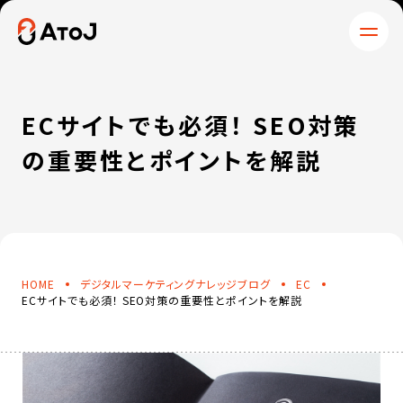
HOME
SERVICE
サービス＆プロダクト
WORKS
COMPANY
制作実績
企業情報
BLOG
NEWS
ECサイトでも必須！ SEO対策
ナレッジブログ
ニュース
の重要性とポイントを解説
WHITEPAPER
CONTACT
お役立ち資料
お問い合わせ
HOME
デジタルマーケティングナレッジブログ
EC
ECサイトでも必須！ SEO対策の重要性とポイントを解説