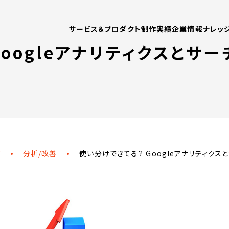
WORKS
COMPANY
制作実績
企業情報
サービス＆プロダクト
制作実績
企業情報
ナレッ
ITEPAPER
CONTACT
Googleアナリティクスとサ
お役立ち資料
お問い合わせ
グ
分析/改善
使い分けできてる？ Googleアナリティク