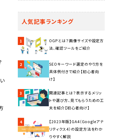
人気記事ランキング
OGPとは？画像サイズや設定方
1
法、確認ツールをご紹介
？
SEOキーワード選定のやり方を
2
具体例付きで紹介【初心者向
け】
思い
関連記事とは？表示するメリッ
3
トや選び方、見てもらうための工
方
夫を紹介【初心者向け】
【2023年版】GA4（Googleアナ
4
リティクス4）の設定方法をわか
りやすく解説