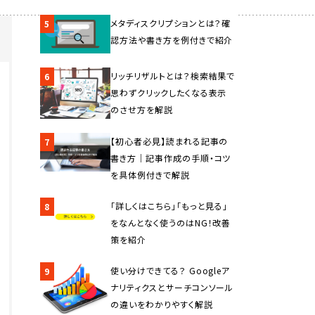
メタディスクリプションとは？確
5
認方法や書き方を例付きで紹介
リッチリザルトとは？検索結果で
6
思わずクリックしたくなる表示
のさせ方を解説
【初心者必見】読まれる記事の
7
書き方｜記事作成の手順・コツ
を具体例付きで解説
「詳しくはこちら」「もっと見る」
8
をなんとなく使うのはNG！改善
策を紹介
使い分けできてる？ Googleア
9
ナリティクスとサーチコンソール
の違いをわかりやすく解説