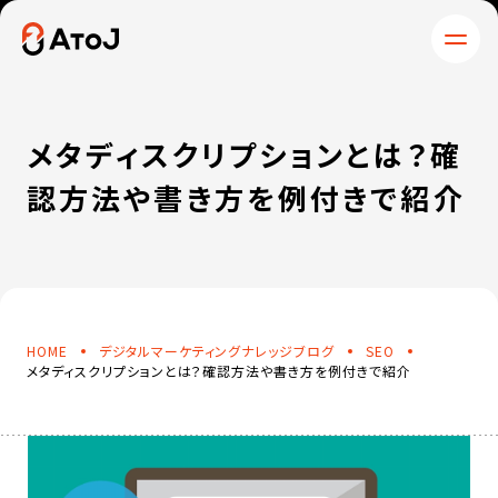
HOME
SERVICE
サービス＆プロダクト
WORKS
COMPANY
制作実績
企業情報
BLOG
NEWS
メタディスクリプションとは？確
ナレッジブログ
ニュース
認方法や書き方を例付きで紹介
WHITEPAPER
CONTACT
お役立ち資料
お問い合わせ
HOME
デジタルマーケティングナレッジブログ
SEO
メタディスクリプションとは？確認方法や書き方を例付きで紹介